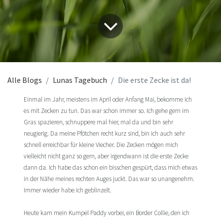
Alle Blogs
Lunas Tagebuch
Die erste Zecke ist da!
Einmal im Jahr, meistens im April oder Anfang Mai, bekomme ich
es mit Zecken zu tun. Das war schon immer so. Ich gehe gern im
Gras spazieren, schnuppere mal hier, mal da und bin sehr
neugierig. Da meine Pfötchen recht kurz sind, bin ich auch sehr
schnell erreichbar für kleine Viecher. Die Zecken mögen mich
vielleicht nicht ganz so gern, aber irgendwann ist die erste Zecke
dann da. Ich habe das schon ein bisschen gespürt, dass mich etwas
in der Nähe meines rechten Auges juckt. Das war so unangenehm.
Immer wieder habe ich geblinzelt.
Heute kam mein Kumpel Paddy vorbei, ein Border Collie, den ich