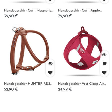
Hundegeschirr Curli Magnetic
Hundegeschirr Curli Apple
Vest V2
Leather Premium Collection
39,90
€
79,90
€
Hundegeschirr HUNTER R&S
Hundegeschirr Vest Clasp Air
Canadian UP, Rindsleder
Mesh
52,90
€
24,99
€