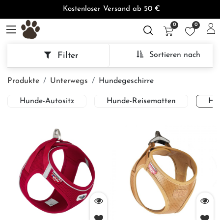
Kostenloser Versand ab 50 €
0
0
Filter
Sortieren nach
Produkte
Unterwegs
Hundegeschirre
Hunde-Autositz
Hunde-Reisematten
Hun