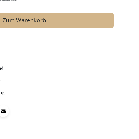
Zum Warenkorb
nd
e
ng