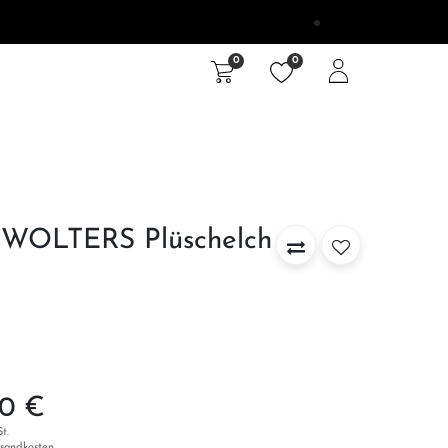
0
0
e
Unterwegs
Outlet
 WOLTERS Plüschelch
90
€
t.
rsandkosten