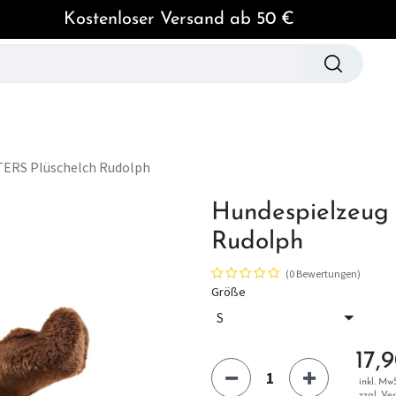
Kostenloser Versand ab 50 €
spielzeug
Hundebekleidung
Pflege & Hygien
ERS Plüschelch Rudolph
Hundespielzeug
Rudolph
(0 Bewertungen)
Größe
17,
inkl. MwS
zzgl. Ve