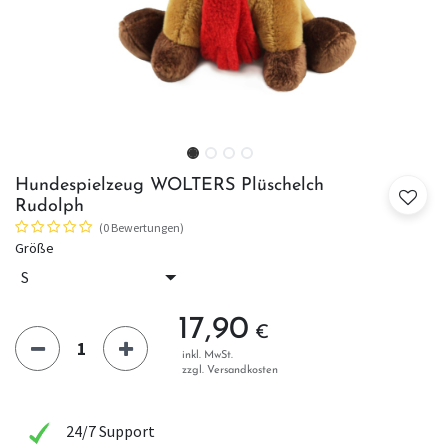
Hundespielzeug WOLTERS Plüschelch
Rudolph
(0 Bewertungen)
Größe
17,90
€
inkl. MwSt.
zzgl. Versandkosten
24/7 Support