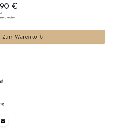
,90
€
t.
rsandkosten
Zum Warenkorb
nd
e
ng