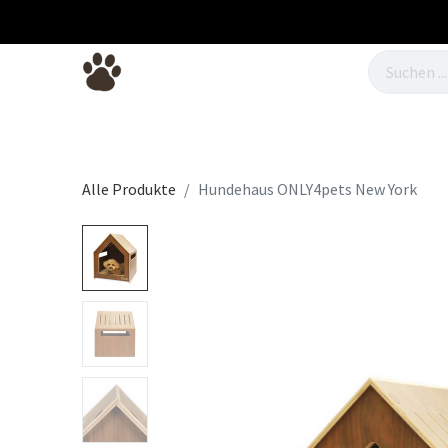
Hundebetten
Hundefutter
Hunde
Alle Produkte
Hundehaus ONLY4pets New York