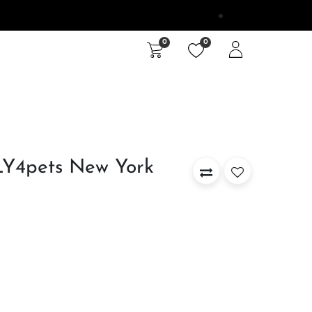
0
0
e
Unterwegs
Outlet
Y4pets New York