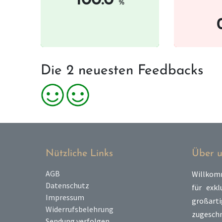
100.0
%
Die 2 neuesten Feedbacks
Nützliche Links
Über u
AGB
Willkom
Datenschutz
für exkl
Impressum
großart
Widerrufsbelehrung
zugeschni
Sendung verfolgen