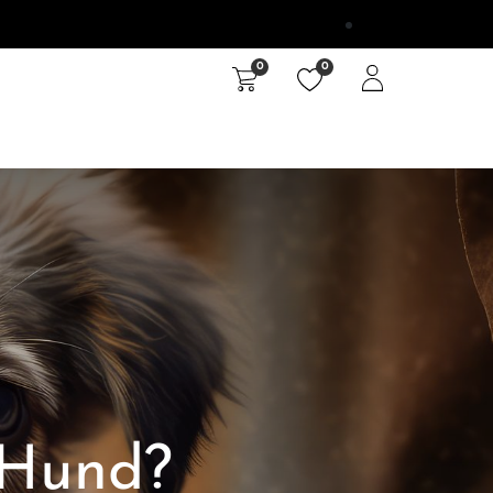
0
0
e
Unterwegs
Outlet
 Hund?