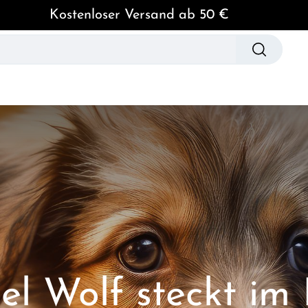
Kostenloser Versand ab 50 €
spielzeug
Hundebekleidung
Pflege & Hygien
iel Wolf steckt im